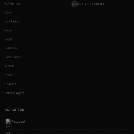
Hot Games
6287808888388
Slots
Live Casino
Race
Togel
Olahraga
Crash Game
Arcade
Poker
E-Sports
Sabung Ayam
Komunitas
Facebook