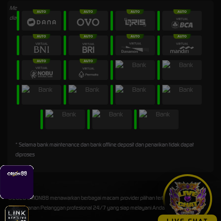
* Selama bank maintenance dan bank offline deposit dan penarikan tidak dapat
diproses
©2026 ORION88 menawarkan berbagai macam provider pilihan terbaik dan didukung
oleh Layanan Pelanggan profesional 24/7 yang siap melayani Anda.