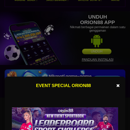
UNDUH
ORION88 APP
Nikmati berbagai permainan dalam satu
genggaman
UNDUH
PANDUAN INSTALASI
×
EVENT SPECIAL ORION88
ORION88: Link Terbaru Official Game Online Android IOS
Mobile Friendly