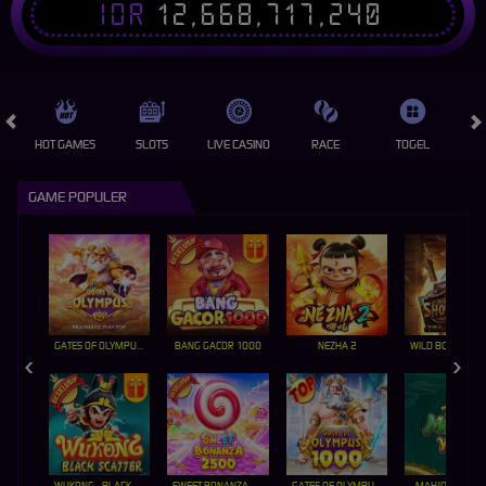
IDR
12,668,717,240
HOT GAMES
SLOTS
LIVE CASINO
RACE
TOGEL
OL
GAME POPULER
GATES OF OLYMPUS POP
BANG GACOR 1000
NEZHA 2
WUKONG - BLACK SCATTER
SWEET BONANZA 2500
GATES OF OLYMPUS 1000
MAHJONG WAYS